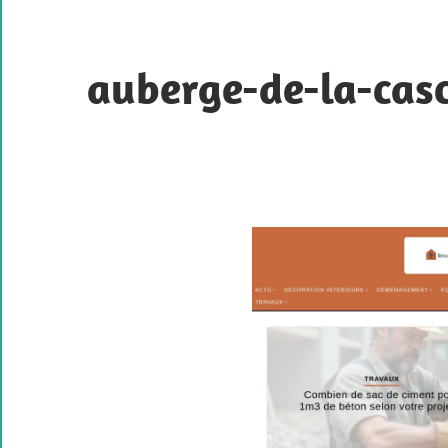
Skip
to
content
auberge-de-la-casc
L'excellence
industrielle
à
votre
service.