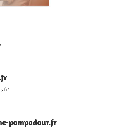
r
fr
s.fr/
me-pompadour.fr