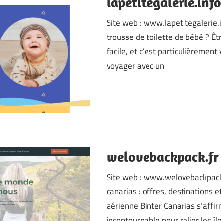
lapetitegalerie.info
Site web : www.lapetitegalerie.
trousse de toilette de bébé ? Êt
facile, et c’est particulièrement v
voyager avec un
welovebackpack.fr
Site web : www.welovebackpack.f
canarias : offres, destinations 
aérienne Binter Canarias s’aff
incontournable pour relier les îl